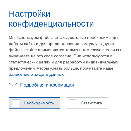
Настройки
Карьера
Русский
Меню
События
Промышленный тепловой насос
конфиденциальности
Мы используем файлы cookie, которые необходимы для
работы сайта и для предоставления вам услуг. Другие
файлы cookie применяются только в том случае, если вы
выражаете на это своё согласие. Они используются в
статистических целях и для разработки индивидуальных
предложений. Чтобы узнать больше, прочитайте наше
Спро­ек­ти­ро­ван под
Заявление о защите данных
.
заказ
Подробная информация
PILLER VapoFlex®
Необходимость
Статистика