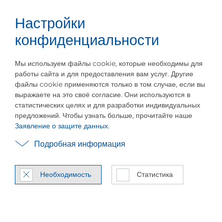
Настройки
Карьера
Русский
Меню
О компании PILLER
История Компании
Ус
конфиденциальности
Мы используем файлы cookie, которые необходимы для
работы сайта и для предоставления вам услуг. Другие
файлы cookie применяются только в том случае, если вы
выражаете на это своё согласие. Они используются в
статистических целях и для разработки индивидуальных
Лидер рынка и вос­
предложений. Чтобы узнать больше, прочитайте наше
Заявление о защите данных
.
тре­бо­ван­ный парт­нер
Подробная информация
Наша кон­цеп­ция, цель и цен­
но­сти
Необходимость
Статистика