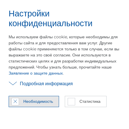
Настройки
Карьера
Русский
Меню
События
Промышленный тепловой насос
конфиденциальности
Мы используем файлы cookie, которые необходимы для
работы сайта и для предоставления вам услуг. Другие
файлы cookie применяются только в том случае, если вы
выражаете на это своё согласие. Они используются в
статистических целях и для разработки индивидуальных
Вен­ти­ля­то­ры MVR
предложений. Чтобы узнать больше, прочитайте наше
Заявление о защите данных
.
для малых мас­со­вых
Подробная информация
рас­хо­дов
PILLER VapoFan® 1.0
Необходимость
Статистика