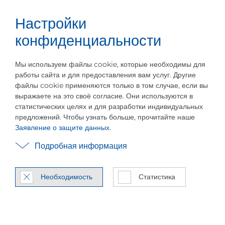
Настройки
Карьера
Русский
Меню
конфиденциальности
Мы используем файлы cookie, которые необходимы для
работы сайта и для предоставления вам услуг. Другие
файлы cookie применяются только в том случае, если вы
выражаете на это своё согласие. Они используются в
Из­ме­нить на­строй­ки
статистических целях и для разработки индивидуальных
предложений. Чтобы узнать больше, прочитайте наше
ком­му­ни­ка­ции
Заявление о защите данных
.
Подробная информация
От­ка­зать­ся от под­пис­ки на но­
во­сти PILLER и/или нашу рас­
Необходимость
Статистика
сыл­ку