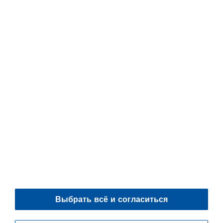
Nienhagener Str. 6
37186 Moringen
Germany
+49 5554 201-0
+49 5554 201-271
Контактная форма
© 2026 Piller Blowers & Compressors GmbH
Выбрать всё и согласиться
Импрессум
Защита данных
Документы для скачивания