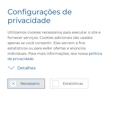
Português do
Configurações de
Carreira
Menu
Brasil
privacidade
Utilizamos cookies necessários para executar o site e
fornecer serviços. Cookies adicionais são usados
apenas se você consentir. Eles servem a fins
estatísticos ou para exibir ofertas e anúncios
De­fina suas pre­fe­rên­
individuais. Para mais informações, leia nossa
política
de privacidade
.
cias de co­mu­ni­cação
Detalhes
De­sa­tive os ca­nais de co­
mu­ni­cação da PILLER e/ou
Necessário
Estatísticas
can­cele a ins­crição da
nossa news­letter