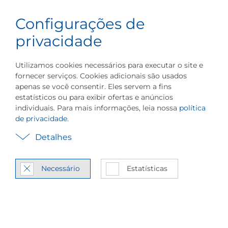
Português do
Configurações de
Carreira
Menu
Brasil
Sobre a PILLER
Eventos
Indústrias
privacidade
Utilizamos cookies necessários para executar o site e
fornecer serviços. Cookies adicionais são usados
apenas se você consentir. Eles servem a fins
estatísticos ou para exibir ofertas e anúncios
Tec­no­logia de bomba
individuais. Para mais informações, leia nossa
política
de privacidade
.
de calor por com­
Detalhes
pressão de vapor
Necessário
Estatísticas
In­te­gração de sis­temas
MVR/MVC