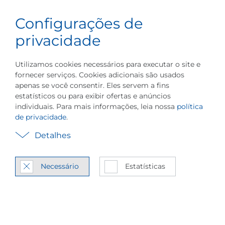
Português do
Configurações de
Carreira
Menu
Brasil
Eventos
Tecnologia de Compressão de Vapo
privacidade
Utilizamos cookies necessários para executar o site e
fornecer serviços. Cookies adicionais são usados
apenas se você consentir. Eles servem a fins
We­bi­nars para pro­
estatísticos ou para exibir ofertas e anúncios
individuais. Para mais informações, leia nossa
política
cessos in­dus­triais
de privacidade
.
mais efi­ci­entes
Detalhes
Des­cubra os nossos we­bi­
Necessário
Estatísticas
nars mais re­centes para en­
ge­nheiros e lí­deres na in­
dús­tria de pro­cessos!