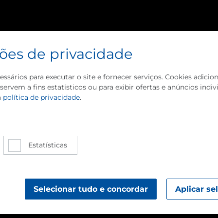
ias
Produtos
Serviço
Português d
ões de privacidade
ssários para executar o site e fornecer serviços. Cookies adicio
 servem a fins estatísticos ou para exibir ofertas e anúncios indiv
a
política de privacidade
.
­pra­dores
Estatísticas
ex­pe­ri­ência e
Selecionar tudo e concordar
Aplicar se