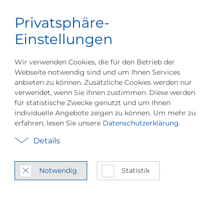
Privatsphäre-
Karriere
Deutsch
Menü
Unternehmensinformationen
Produkt- & Se
Einstellungen
Wir verwenden Cookies, die für den Betrieb der
Webseite notwendig sind und um Ihnen Services
anbieten zu können. Zusätzliche Cookies werden nur
verwendet, wenn Sie ihnen zustimmen. Diese werden
für statistische Zwecke genutzt und um Ihnen
Case Stu­dies & An­
individuelle Angebote zeigen zu können. Um mehr zu
erfahren, lesen Sie unsere
Datenschutzerklärung
.
wen­dun­gen
Details
Ein­bli­cke in bran­chen­spe­zi­
fi­sche Re­fe­ren­zen
Notwendig
Statistik