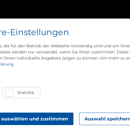
hhaltigkeit
Unser Management
Zahlen, Daten
D
re-Einstellungen
, die für den Betrieb der Webseite notwendig sind und um Ihnen
okies werden nur verwendet, wenn Sie ihnen zustimmen. Diese w
 Ihnen individuelle Angebote zeigen zu können. Um mehr zu erf
lärung
.
e­schich­te
Statistik
in­gen in die
e auswählen und zustimmen
Auswahl speicher