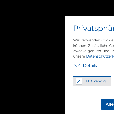
Über PILLER
Vision & Werte
Nac
Privatsphä
Wir verwenden Cookies
können. Zusätzliche Co
Zwecke genutzt und um
unsere
Datenschutzerk
PIL­LER
Details
Un­ter­neh­mens­g
Notwendig
Von Ham­burg über Mo­r
Welt
All