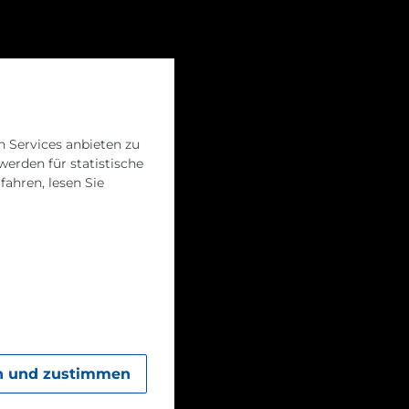
, Fakten
Karriere
eutsch
Menü
 Services anbieten zu
erden für statistische
ahren, lesen Sie
n und zustimmen