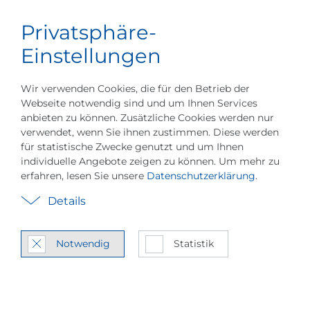
Privatsphäre-
Karriere
Deutsch
Menü
Unternehmensinformationen
Produkt- & Se
Einstellungen
Wir verwenden Cookies, die für den Betrieb der
Webseite notwendig sind und um Ihnen Services
anbieten zu können. Zusätzliche Cookies werden nur
verwendet, wenn Sie ihnen zustimmen. Diese werden
für statistische Zwecke genutzt und um Ihnen
Case Stu­dies & An­
individuelle Angebote zeigen zu können. Um mehr zu
erfahren, lesen Sie unsere
Datenschutzerklärung
.
wen­dun­gen
Details
Ein­bli­cke in bran­chen­spe­zi­
fi­sche Re­fe­ren­zen
Notwendig
Statistik