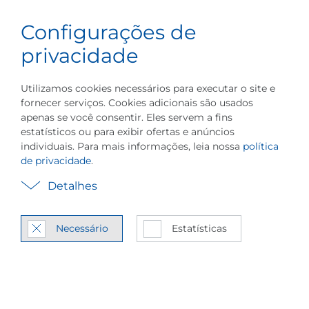
Português do
Configurações de
Carreira
Menu
Brasil
Informações sobre a Empresa
Informações s
privacidade
Utilizamos cookies necessários para executar o site e
fornecer serviços. Cookies adicionais são usados
apenas se você consentir. Eles servem a fins
estatísticos ou para exibir ofertas e anúncios
individuais. Para mais informações, leia nossa
política
Es­tudos de Caso &
de privacidade
.
Apli­ca­ções
Detalhes
Re­fe­rên­cias es­pe­cí­ficas de
Necessário
Estatísticas
nossa in­dús­tria