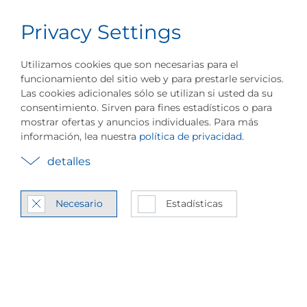
Privacy Settings
Carrera
Español
Menú
Acerca de PILLER
Eventos
Industrias
Utilizamos cookies que son necesarias para el
funcionamiento del sitio web y para prestarle servicios.
Las cookies adicionales sólo se utilizan si usted da su
consentimiento. Sirven para fines estadísticos o para
mostrar ofertas y anuncios individuales. Para más
información, lea nuestra
política de privacidad
.
Tec­no­lo­gía de bom­
detalles
bas de calor con
com­pre­sión de vapor
Necesario
Estadísticas
In­te­gra­ción del sis­te­ma de
com­pre­sión de vapor