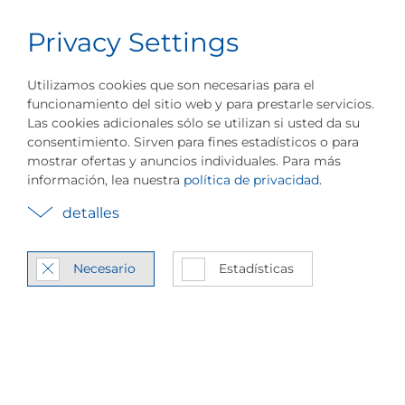
Privacy Settings
Carrera
Español
Menú
Acerca de PILLER
Eventos
Industrias
Utilizamos cookies que son necesarias para el
funcionamiento del sitio web y para prestarle servicios.
Las cookies adicionales sólo se utilizan si usted da su
consentimiento. Sirven para fines estadísticos o para
mostrar ofertas y anuncios individuales. Para más
información, lea nuestra
política de privacidad
.
Com­pre­sión Me­cá­ni­
detalles
ca de Vapor
Necesario
Estadísticas
Tec­no­lo­gía de com­pre­so­res
ex­ce­len­te