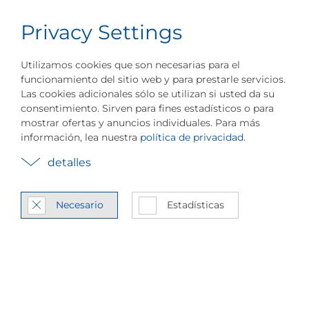
Privacy Settings
Carrera
Español
Menú
Utilizamos cookies que son necesarias para el
funcionamiento del sitio web y para prestarle servicios.
Las cookies adicionales sólo se utilizan si usted da su
consentimiento. Sirven para fines estadísticos o para
mostrar ofertas y anuncios individuales. Para más
información, lea nuestra
política de privacidad
.
Casos prác­ti­cos y
detalles
apli­ca­cio­nes
Necesario
Estadísticas
In­for­ma­ción sobre nues­tras
re­fe­ren­cias sec­to­ria­les